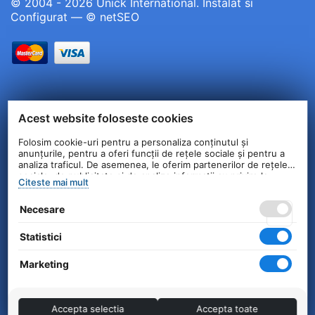
© 2004 - 2026 Unick International. Instalat si
Configurat —
© netSEO
Acest website foloseste cookies
Folosim cookie-uri pentru a personaliza conținutul și
anunțurile, pentru a oferi funcții de rețele sociale și pentru a
analiza traficul. De asemenea, le oferim partenerilor de rețele
sociale, de publicitate și de analize informații cu privire la
Citeste mai mult
modul în care folosiți site-ul nostru. Aceștia le pot combina cu
alte informații oferite de dvs. sau culese în urma folosirii
Necesare
serviciilor lor.
Statistici
Marketing
Accepta selectia
Accepta toate