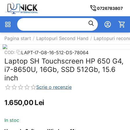
0726783807
Pagina start
/
Laptopuri Second Hand
/
Laptopuri recon
LAPT-I7-G8-16-512-DS-78064
COD:
Laptop SH Touchscreen HP 650 G4,
i7-8650U, 16Gb, SSD 512Gb, 15.6
inch
Scrie o recenzie
1.650,00
Lei
In stoc