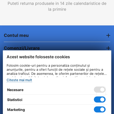
Puteti returna produsele in 14 zile calendaristice de
la primire
Contul meu
Comenzi/Livrare
Acest website foloseste cookies
Informatii clienti
Folosim cookie-uri pentru a personaliza conținutul și
anunțurile, pentru a oferi funcții de rețele sociale și pentru a
Contact
analiza traficul. De asemenea, le oferim partenerilor de rețele
sociale, de publicitate și de analize informații cu privire la
Citeste mai mult
modul în care folosiți site-ul nostru. Aceștia le pot combina cu
alte informații oferite de dvs. sau culese în urma folosirii
© 2004 - 2026 Unick International. Instalat si
Necesare
serviciilor lor.
Configurat —
© netSEO
Statistici
Marketing