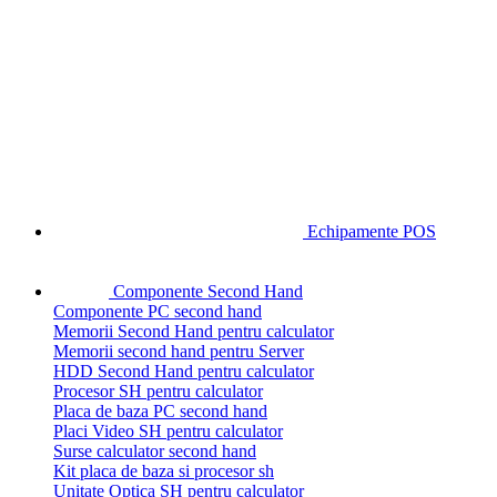
Echipamente POS
Componente Second Hand
Componente PC second hand
Memorii Second Hand pentru calculator
Memorii second hand pentru Server
HDD Second Hand pentru calculator
Procesor SH pentru calculator
Placa de baza PC second hand
Placi Video SH pentru calculator
Surse calculator second hand
Kit placa de baza si procesor sh
Unitate Optica SH pentru calculator