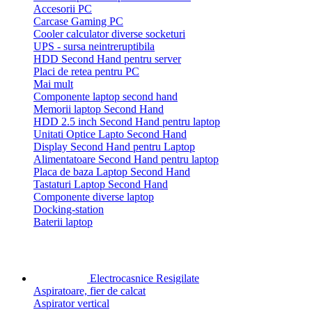
Accesorii PC
Carcase Gaming PC
Cooler calculator diverse socketuri
UPS - sursa neintreruptibila
HDD Second Hand pentru server
Placi de retea pentru PC
Mai mult
Componente laptop second hand
Memorii laptop Second Hand
HDD 2.5 inch Second Hand pentru laptop
Unitati Optice Lapto Second Hand
Display Second Hand pentru Laptop
Alimentatoare Second Hand pentru laptop
Placa de baza Laptop Second Hand
Tastaturi Laptop Second Hand
Componente diverse laptop
Docking-station
Baterii laptop
Electrocasnice Resigilate
Aspiratoare, fier de calcat
Aspirator vertical