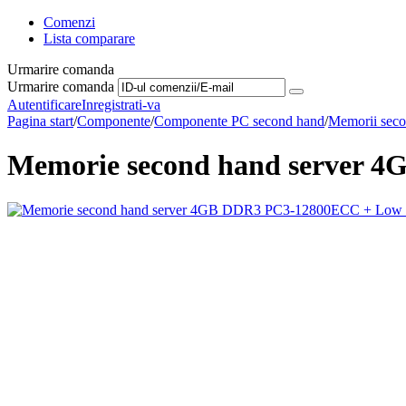
Comenzi
Lista comparare
Urmarire comanda
Urmarire comanda
Autentificare
Inregistrati-va
Pagina start
/
Componente
/
Componente PC second hand
/
Memorii seco
Memorie second hand server 