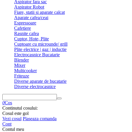
Aspirator fara sac
Aspirator Robot
Fiare, statii si aparate calcat
Aparate cafea/ceai
Espressoare
Cafetiere
Rasnite cafea
Cuptor, Hote, Plite
Cuptoare cu microunde/ grill
Plite electrice | gaz | inductie
Electrocasnice Bucatarie
Blender
Mixer
Multicooker
Friteuze
Diverse aparate de bucatarie
Diverse electrocasnice
0
Cos
Continutul cosului:
Cosul este gol
Vezi cosul
Plaseaza comanda
Cont
Contul meu