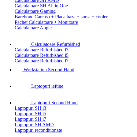
Calculatoare SH AMD
Calculatoare SH All in One
Calculatoare Gaming
Barebone Carcasa + Placa baza + sursa + cooler
Pachet Calculatoare + Monitoare
Calculatoare Apple
Calculatoare Refurbished
Calculatoare Refurbished i3
Calculatoare Refurbished i5
Calculatoare Refurbished i7
Workstation Second Hand
Laptopuri ieftine
Laptopuri Second Hand
Laptopuri SH i3
Laptopuri SH i5
Laptopuri SH i7
Laptopuri SH AMD
Laptopuri reconditionate