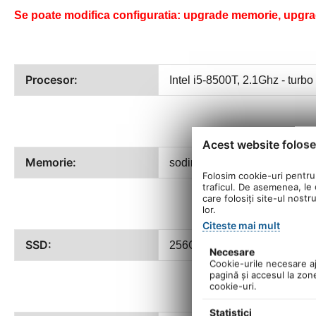
Se poate modifica configuratia: upgrade memorie, upgrad
Procesor:
Intel i5-8500T, 2.1Ghz - turb
Acest website folose
Memorie:
sodimm DDR4 16Gb
Folosim cookie-uri pentru 
traficul. De asemenea, le o
care folosiți site-ul nostr
lor.
Citeste mai mult
SSD:
256Gb NVME M2
Necesare
Cookie-urile necesare aju
pagină şi accesul la zon
cookie-uri.
Statistici