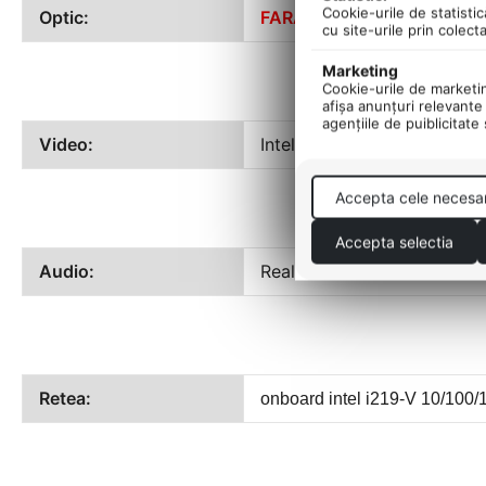
Cookie-urile de statistic
Optic:
FARA
cu site-urile prin colect
Marketing
Cookie-urile de marketing
afişa anunţuri relevante 
agenţiile de puiblicitate
Video:
Intel UHD Graphics 630
Accepta cele necesa
Accepta selectia
Audio:
Realtek ALC233VB
Retea:
onboard intel i219-V 10/100