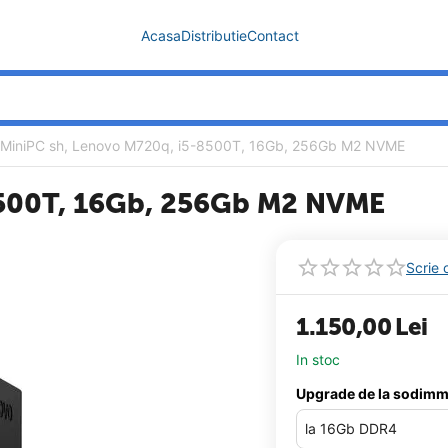
Acasa
Distributie
Contact
MiniPC sh, Lenovo M720q, i5-8500T, 16Gb, 256Gb M2 NVME
8500T, 16Gb, 256Gb M2 NVME
Scrie 
1.150,00
Lei
In stoc
Upgrade de la sodim