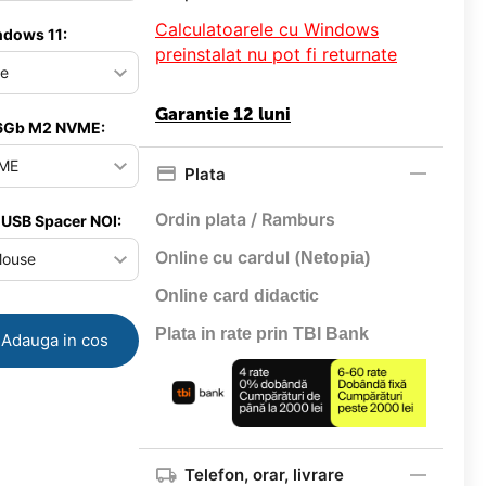
Calculatoarele cu Windows
ndows 11:
preinstalat nu pot fi returnate
Garantie 12 luni
56Gb M2 NVME:
Plata
Ordin plata / Ramburs
 USB Spacer NOI:
Online cu cardul (
Netopia)
Online card didactic
Plata in rate prin TBI Bank
Adauga in cos
Telefon, orar, livrare