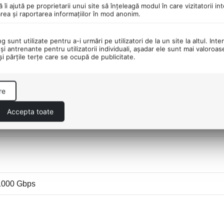
ă îi ajută pe proprietarii unui site să înţeleagă modul în care vizitatorii i
area şi raportarea informaţiilor în mod anonim.
 sunt utilizate pentru a-i urmări pe utilizatori de la un site la altul. Inte
şi antrenante pentru utilizatorii individuali, aşadar ele sunt mai valoroa
 şi părţile terţe care se ocupă de publicitate.
re
Accepta toate
/1000 Gbps