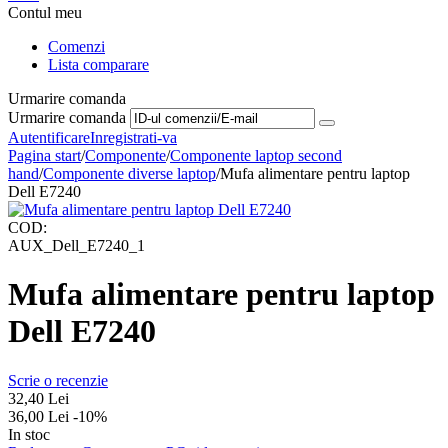
Contul meu
Comenzi
Lista comparare
Urmarire comanda
Urmarire comanda
Autentificare
Inregistrati-va
Pagina start
/
Componente
/
Componente laptop second
hand
/
Componente diverse laptop
/
Mufa alimentare pentru laptop
Dell E7240
COD:
AUX_Dell_E7240_1
Mufa alimentare pentru laptop
Dell E7240
Scrie o recenzie
32,40
Lei
36,00
Lei
-10%
In stoc