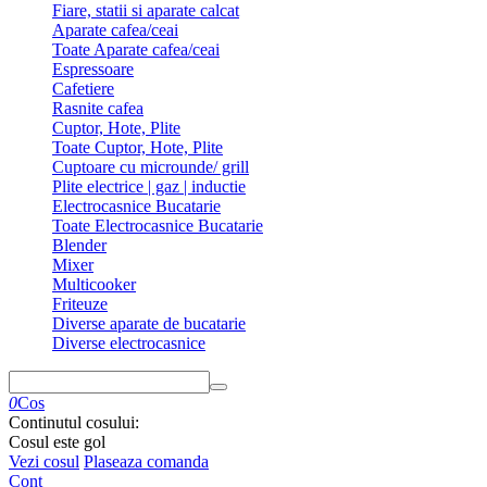
Fiare, statii si aparate calcat
Aparate cafea/ceai
Toate Aparate cafea/ceai
Espressoare
Cafetiere
Rasnite cafea
Cuptor, Hote, Plite
Toate Cuptor, Hote, Plite
Cuptoare cu microunde/ grill
Plite electrice | gaz | inductie
Electrocasnice Bucatarie
Toate Electrocasnice Bucatarie
Blender
Mixer
Multicooker
Friteuze
Diverse aparate de bucatarie
Diverse electrocasnice
0
Cos
Continutul cosului:
Cosul este gol
Vezi cosul
Plaseaza comanda
Cont