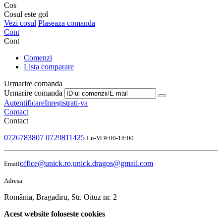
Cos
Cosul este gol
Vezi cosul
Plaseaza comanda
Cont
Cont
Comenzi
Lista comparare
Urmarire comanda
Urmarire comanda
Autentificare
Inregistrati-va
Contact
Contact
0726783807
0729811425
Lu-Vi 9:00-18:00
office@unick.ro,unick.dragos@gmail.com
Email
Adresa
România, Bragadiru, Str. Oituz nr. 2
Acest website foloseste cookies