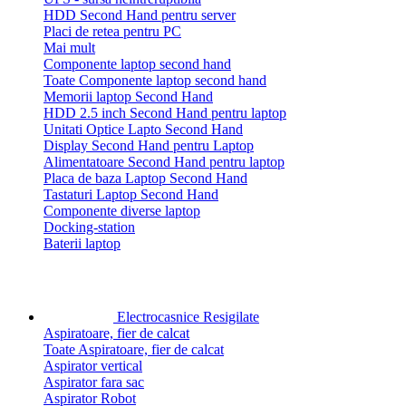
HDD Second Hand pentru server
Placi de retea pentru PC
Mai mult
Componente laptop second hand
Toate Componente laptop second hand
Memorii laptop Second Hand
HDD 2.5 inch Second Hand pentru laptop
Unitati Optice Lapto Second Hand
Display Second Hand pentru Laptop
Alimentatoare Second Hand pentru laptop
Placa de baza Laptop Second Hand
Tastaturi Laptop Second Hand
Componente diverse laptop
Docking-station
Baterii laptop
Electrocasnice Resigilate
Aspiratoare, fier de calcat
Toate Aspiratoare, fier de calcat
Aspirator vertical
Aspirator fara sac
Aspirator Robot