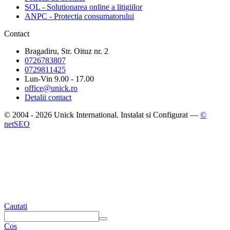
SOL - Solutionarea online a litigiilor
ANPC - Protectia consumatorului
Contact
Bragadiru, Str. Oituz nr. 2
0726783807
0729811425
Lun-Vin 9.00 - 17.00
office@unick.ro
Detalii contact
© 2004 - 2026 Unick International. Instalat si Configurat —
©
netSEO
Cautati
Cos