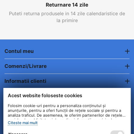
Returnare 14 zile
Puteti returna produsele in 14 zile calendaristice de
la primire
Contul meu
Comenzi/Livrare
Informatii clienti
Acest website foloseste cookies
Contact
Folosim cookie-uri pentru a personaliza conținutul și
anunțurile, pentru a oferi funcții de rețele sociale și pentru a
© 2004 - 2026 Unick International. Instalat si
analiza traficul. De asemenea, le oferim partenerilor de rețele
Configurat —
© netSEO
sociale, de publicitate și de analize informații cu privire la
Citeste mai mult
modul în care folosiți site-ul nostru. Aceștia le pot combina cu
alte informații oferite de dvs. sau culese în urma folosirii