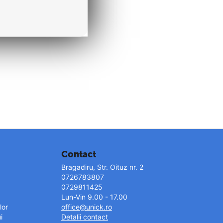
Contact
Bragadiru, Str. Oituz nr. 2
0726783807
0729811425
Lun-Vin 9.00 - 17.00
lor
office@unick.ro
i
Detalii contact