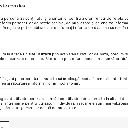
ste cookies
a personaliza conținutul și anunțurile, pentru a oferi funcții de rețele so
ferim partenerilor de rețele sociale, de publicitate și de analize informaț
u. Aceștia le pot combina cu alte informații oferite de dvs. sau culese în ur
tă la a face un site utilizabil prin activarea funcţiilor de bază, precum n
ele securizate de pe site. Site-ul nu poate funcţiona corespunzător făr
ă îi ajută pe proprietarii unui site să înţeleagă modul în care vizitatorii i
area şi raportarea informaţiilor în mod anonim.
 sunt utilizate pentru a-i urmări pe utilizatori de la un site la altul. Inte
şi antrenante pentru utilizatorii individuali, aşadar ele sunt mai valoroa
 şi părţile terţe care se ocupă de publicitate.
re