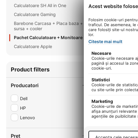
Calculatoare SH All in One
Acest website folose
Calculatoare Gaming
Folosim cookie-uri pentru 
Barebone Carcasa + Placa baza +
traficul. De asemenea, le o
sursa + cooler
care folosiți site-ul nostr
lor.
Pachet Calculatoare + Monitoare
Citeste mai mult
Calculatoare Apple
Necesare
Cookie-urile necesare aju
pagină şi accesul la zon
cookie-uri.
Product filters
Statistici
Cookie-urile de statistic
Producatori
cu site-urile prin colect
Dell
Marketing
Cookie-urile de marketing
HP
afişa anunţuri relevante 
agenţiile de puiblicitate
Lenovo
Pret
Accepta cele necesa