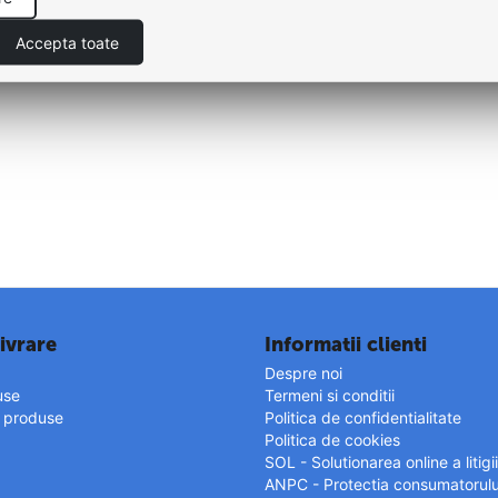
Accepta toate
ivrare
Informatii clienti
Despre noi
use
Termeni si conditii
r produse
Politica de confidentialitate
Politica de cookies
SOL - Solutionarea online a litigii
ANPC - Protectia consumatorulu