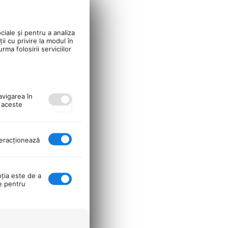
ciale și pentru a analiza
ii cu privire la modul în
ma folosirii serviciilor
avigarea în
ă aceste
nteracţionează
nţia este de a
se pentru