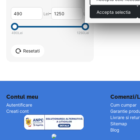
Accepta selectia
–
Lei
Lei
490
Lei
1250
Lei
Resetati
Contul meu
Comenzi/L
Autentificare
Cum cumpar
Creati cont
Garantie prod
Livrare si retu
Sitemap
Blog