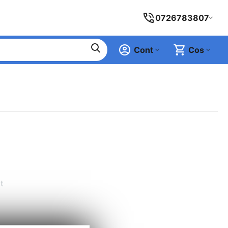
0726783807
Cont
Cos
t