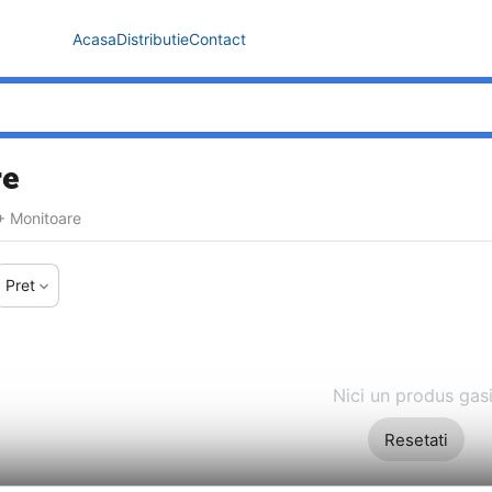
Acasa
Distributie
Contact
re
+ Monitoare
Pret
Nici un produs gasi
Resetati