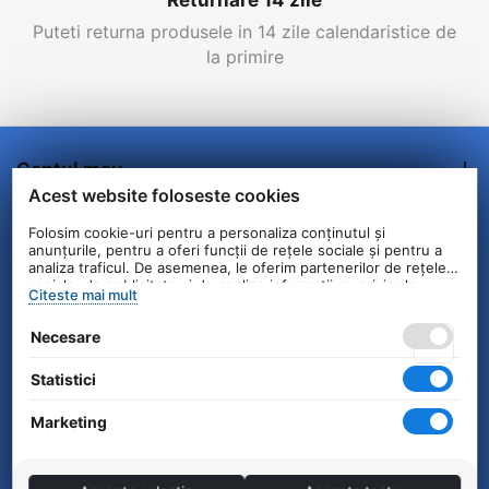
Puteti returna produsele in 14 zile calendaristice de
la primire
Contul meu
Acest website foloseste cookies
Comenzi/Livrare
Folosim cookie-uri pentru a personaliza conținutul și
anunțurile, pentru a oferi funcții de rețele sociale și pentru a
analiza traficul. De asemenea, le oferim partenerilor de rețele
Informatii clienti
sociale, de publicitate și de analize informații cu privire la
Citeste mai mult
modul în care folosiți site-ul nostru. Aceștia le pot combina cu
alte informații oferite de dvs. sau culese în urma folosirii
Contact
Necesare
serviciilor lor.
Statistici
© 2004 - 2026 Unick International. Instalat si
Configurat —
© netSEO
Marketing