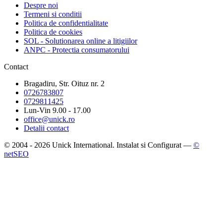
Despre noi
Termeni si conditii
Politica de confidentialitate
Politica de cookies
SOL - Solutionarea online a litigiilor
ANPC - Protectia consumatorului
Contact
Bragadiru, Str. Oituz nr. 2
0726783807
0729811425
Lun-Vin 9.00 - 17.00
office@unick.ro
Detalii contact
© 2004 - 2026 Unick International. Instalat si Configurat —
©
netSEO