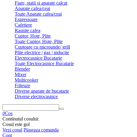
Fiare, statii si aparate calcat
Aparate cafea/ceai
Toate Aparate cafea/ceai
Espressoare
Cafetiere
Rasnite cafea
Cuptor, Hote, Plite
Toate Cuptor, Hote, Plite
Cuptoare cu microunde/ grill
Plite electrice | gaz | inductie
Electrocasnice Bucatarie
Toate Electrocasnice Bucatarie
Blender
Mixer
Multicooker
Friteuze
Diverse aparate de bucatarie
Diverse electrocasnice
0
Cos
Continutul cosului:
Cosul este gol
Vezi cosul
Plaseaza comanda
Cont