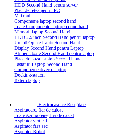
HDD Second Hand pentru server
Placi de retea pentru PC
Mai mult
Componente laptop second hand
Toate Componente laptop second hand
Memorii laptop Second Hand
HDD 2.5 inch Second Hand pentru laptop
Unitati Optice Lapto Second Hand
Display Second Hand pentru Laptop
Alimentatoare Second Hand pentru laptop
Placa de baza Laptop Second Hand
Tastaturi Laptop Second Hand
Componente diverse laptop
Docking-station
Baterii laptop
Electrocasnice Resigilate
Aspiratoare, fier de calcat
Toate Aspiratoare, fier de calcat
Aspirator vertical
Aspirator fara sac
Aspirator Robot