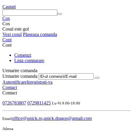
Cautati
Cos
Cos
Cosul este gol
Vezi cosul
Plaseaza comanda
Cont
Cont
Comenzi
Lista comparare
Urmarire comanda
Urmarire comanda
Autentificare
Inregistrati-va
Contact
Contact
0726783807
0729811425
Lu-Vi 9:00-18:00
office@unick.ro,unick.dragos@gmail.com
Email
Adresa