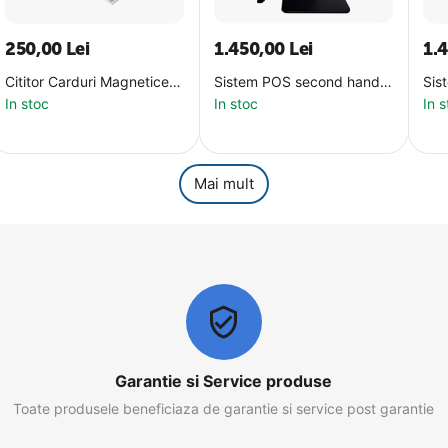
250,00
Lei
1.450,00
Lei
1.
Cititor Carduri Magnetice
Sistem POS second hand
Sis
(MSR) NOU CCS-90, 3-
HP, 21.5 inch grad A-
HP,
In stoc
In stoc
In 
Tracks, conexiune USB
TOUCH, i5-7500T, 16Gb,
TOU
256Gb NVME
SSD
Mai mult
Garantie si Service produse
Toate produsele beneficiaza de garantie si service post garantie