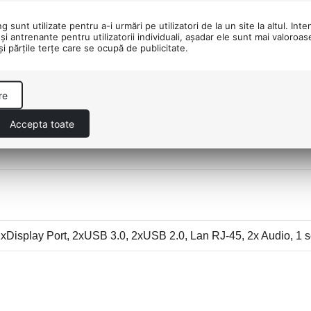
 sunt utilizate pentru a-i urmări pe utilizatori de la un site la altul. Inte
şi antrenante pentru utilizatorii individuali, aşadar ele sunt mai valoroa
 şi părţile terţe care se ocupă de publicitate.
Wireless
re
Accepta toate
xDisplay Port, 2
xUSB 3.0
, 2
xUSB 2.0
, Lan RJ-45, 2x Audio, 1