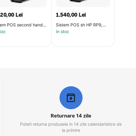
420,00
Lei
1.540,00
Lei
tem POS second hand
Sistem POS sh HP RP9,
 15.6 inch Grad A-
15.6 inch Grad A- TOUCH
stoc
In stoc
CH, i5-6500, 8Gb,
+ display client, i5-6500,
 128Gb, WIFI
8Gb, 128Gb SSD, WIFI
Returnare 14 zile
Puteti returna produsele in 14 zile calendaristice de
la primire