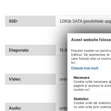
SSD:
128Gb SATA (posibilitate upgr
Acest website folose
Diagonala:
15.6 inch Touchscreen HD 
Folosim cookie-uri pentru 
traficul. De asemenea, le o
care folosiți site-ul nostr
lor.
Citeste mai mult
Necesare
Video:
onboard Intel HD530
Cookie-urile necesare aju
pagină şi accesul la zon
cookie-uri.
Statistici
Cookie-urile de statistic
cu site-urile prin colect
Audio:
onboard Conexant CX5001