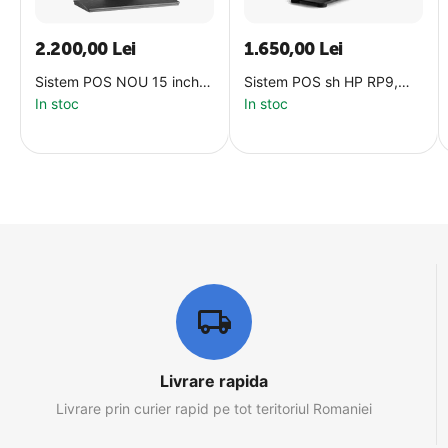
2.200,00
Lei
1.650,00
Lei
Sistem POS NOU 15 inch
Sistem POS sh HP RP9,
AIO-1580, i5-4200U, 8Gb,
15.6 inch TOUCH + display
In stoc
In stoc
128Gb SSD, WIFI
client, i5-6500, 8Gb,
128Gb SSD, WIFI
Livrare rapida
Livrare prin curier rapid pe tot teritoriul Romaniei