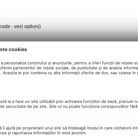
ade - vezi optiuni)
ste cookies
1366 x 768
+ display client 14 inch hp L7014 1366x768 HD
a personaliza conținutul și anunțurile, pentru a oferi funcții de rețele so
ferim partenerilor de rețele sociale, de publicitate și de analize informaț
u. Aceștia le pot combina cu alte informații oferite de dvs. sau culese în ur
tă la a face un site utilizabil prin activarea funcţiilor de bază, precum n
ele securizate de pe site. Site-ul nu poate funcţiona corespunzător făr
ă îi ajută pe proprietarii unui site să înţeleagă modul în care vizitatorii i
area şi raportarea informaţiilor în mod anonim.