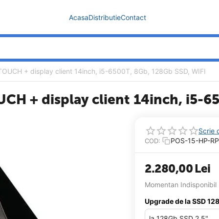
Acasa
Distributie
Contact
TOUCH + display client 14inch, i5-6500T, 8Gb, 128Gb SSD, WIFI
UCH + display client 14inch, i5-
Scrie 
POS-15-HP-RP
COD:
2.280,00
Lei
Momentan Indisponibil
Upgrade de la SSD 128