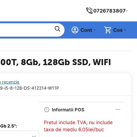
0726783807
Cont
Cos
6500T, 8Gb, 128Gb SSD, WIFI
o recenzie
9-i5-8-128-DS-412314-W11P
Informatii POS
Pretul include TVA, nu
include
Gb 2.5":
taxa de mediu 6.05lei/buc