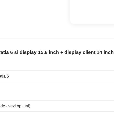
atia 6
si
display 15.6 inch + display client 14 inc
tia 6
e - vezi optiuni)