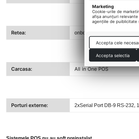
Marketing
Cookie-urile de marketing
afişa anunţuri relevante 
agenţiile de puiblicitate
Retea:
onboard
10/100/1000 Mbit +
Accepta cele necesa
Accepta selectia
Carcasa:
All in One POS
Porturi externe:
2xSerial Port DB-9 RS-232, 1
Sistemele POS nu au soft preinstalat.