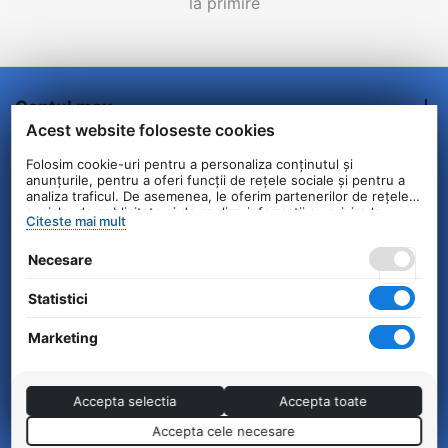
la primire
Contul meu
Acest website foloseste cookies
Comenzi/Livrare
Folosim cookie-uri pentru a personaliza conținutul și
anunțurile, pentru a oferi funcții de rețele sociale și pentru a
analiza traficul. De asemenea, le oferim partenerilor de rețele
Informatii clienti
sociale, de publicitate și de analize informații cu privire la
Citeste mai mult
modul în care folosiți site-ul nostru. Aceștia le pot combina cu
alte informații oferite de dvs. sau culese în urma folosirii
Contact
Necesare
serviciilor lor.
Statistici
© 2004 - 2026 Unick International. Instalat si
Configurat —
© netSEO
Marketing
Accepta selectia
Accepta toate
Accepta cele necesare