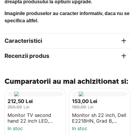
dreapta produsului la optiuni upgrade.
Imaginile produselor au caracter informativ, daca nu se
specifica altfel.
Caracteristici
Recenzii produs
Cumparatorii au mai achizitionat si:
212,50
Lei
153,00
Lei
250,00
Lei
180,00
Lei
Monitor TV second
Monitor sh 22 inch, Dell
hand 22 inch LED,
E2218HN, Grad B,
Samsung HDTV, HD,
HDMI, 1920x1080
In stoc
In stoc
HDMI