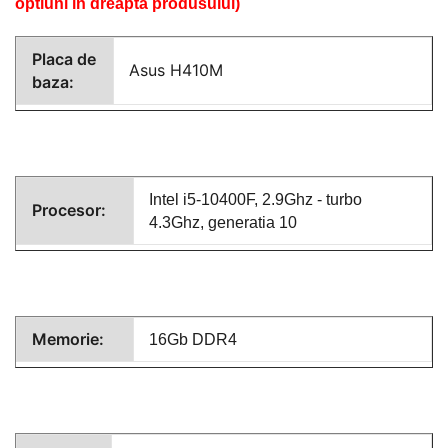
optiuni in dreapta produsului)
Placa de
Asus H410M
baza:
Intel i5-10400F, 2.9Ghz - turbo
Procesor:
4.3Ghz, generatia 10
Memorie:
16Gb DDR4