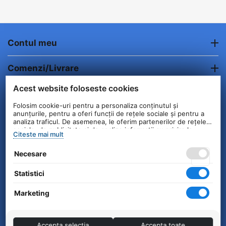
Contul meu
Comenzi/Livrare
Acest website foloseste cookies
Informatii clienti
Folosim cookie-uri pentru a personaliza conținutul și
anunțurile, pentru a oferi funcții de rețele sociale și pentru a
Contact
analiza traficul. De asemenea, le oferim partenerilor de rețele
sociale, de publicitate și de analize informații cu privire la
Citeste mai mult
modul în care folosiți site-ul nostru. Aceștia le pot combina cu
© 2004 - 2026 Unick International. Instalat si
alte informații oferite de dvs. sau culese în urma folosirii
Necesare
serviciilor lor.
Configurat —
© netSEO
Statistici
Marketing
Accepta selectia
Accepta toate