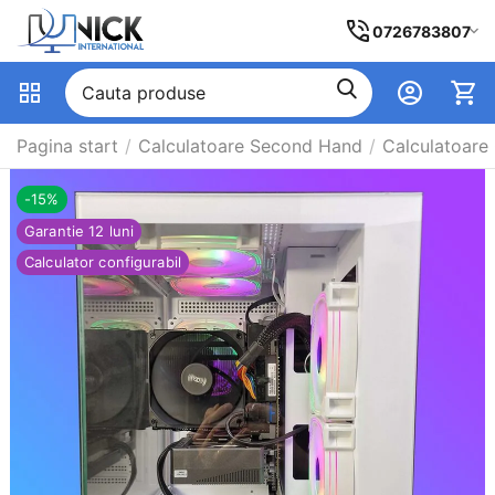
0726783807
Pagina start
/
Calculatoare Second Hand
/
Calculatoare
-15%
Garantie 12 luni
Calculator configurabil