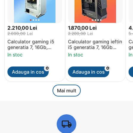
2.210,00
Lei
1.870,00
Lei
4
2.600,00
Lei
2.200,00
Lei
5
Calculator gaming i5
Calculator gaming ieftin
C
generatia 7, 16Gb,
i5 generatia 7, 16Gb
g
512Gb M2 NVME, video
DDR4, SSD 512Gb M2,
D
In stoc
In stoc
In
RX 5600XT 6Gb
video GTX 970 4Gb
R
Adauga in cos
Adauga in cos
Mai mult