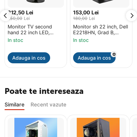
212,50
Lei
153,00
Lei
250,00
Lei
180,00
Lei
Monitor TV second
Monitor sh 22 inch, Dell
hand 22 inch LED,
E2218HN, Grad B,
Samsung HDTV, HD,
HDMI, 1920x1080
In stoc
In stoc
HDMI
Adauga in cos
Adauga in cos
Poate te intereseaza
Similare
Recent vazute