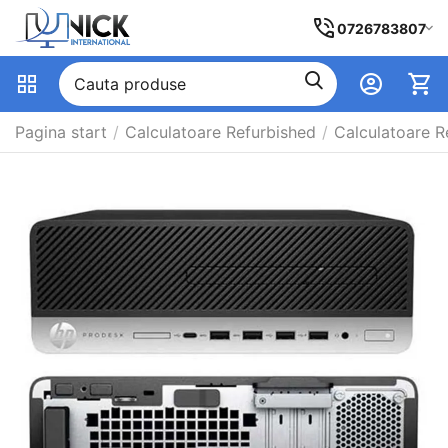
0726783807
Pagina start
/
Calculatoare Refurbished
/
Calculatoare R