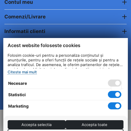
Contul meu
Comenzi/Livrare
Informatii clienti
Acest website foloseste cookies
Contact
Folosim cookie-uri pentru a personaliza conținutul și
anunțurile, pentru a oferi funcții de rețele sociale și pentru a
© 2004 - 2026 Unick International. Instalat si
analiza traficul. De asemenea, le oferim partenerilor de rețele
Configurat —
© netSEO
sociale, de publicitate și de analize informații cu privire la
Citeste mai mult
modul în care folosiți site-ul nostru. Aceștia le pot combina cu
alte informații oferite de dvs. sau culese în urma folosirii
Necesare
serviciilor lor.
Statistici
Marketing
Accepta selectia
Accepta toate