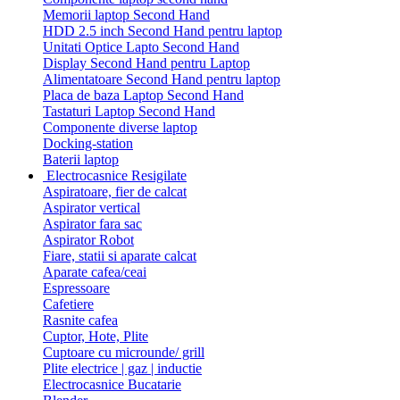
Memorii laptop Second Hand
HDD 2.5 inch Second Hand pentru laptop
Unitati Optice Lapto Second Hand
Display Second Hand pentru Laptop
Alimentatoare Second Hand pentru laptop
Placa de baza Laptop Second Hand
Tastaturi Laptop Second Hand
Componente diverse laptop
Docking-station
Baterii laptop
Electrocasnice Resigilate
Aspiratoare, fier de calcat
Aspirator vertical
Aspirator fara sac
Aspirator Robot
Fiare, statii si aparate calcat
Aparate cafea/ceai
Espressoare
Cafetiere
Rasnite cafea
Cuptor, Hote, Plite
Cuptoare cu microunde/ grill
Plite electrice | gaz | inductie
Electrocasnice Bucatarie