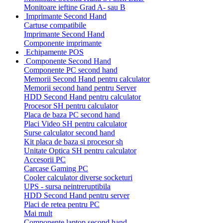
Monitoare ieftine Grad A- sau B
Imprimante Second Hand
Cartuse compatibile
Imprimante Second Hand
Componente imprimante
Echipamente POS
Componente Second Hand
Componente PC second hand
Memorii Second Hand pentru calculator
Memorii second hand pentru Server
HDD Second Hand pentru calculator
Procesor SH pentru calculator
Placa de baza PC second hand
Placi Video SH pentru calculator
Surse calculator second hand
Kit placa de baza si procesor sh
Unitate Optica SH pentru calculator
Accesorii PC
Carcase Gaming PC
Cooler calculator diverse socketuri
UPS - sursa neintreruptibila
HDD Second Hand pentru server
Placi de retea pentru PC
Mai mult
Componente laptop second hand