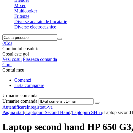
Blender
Mixer
Multicooker
Friteuze
Diverse aparate de bucatarie
Diverse electrocasnice
0
Cos
Continutul cosului:
Cosul este gol
Vezi cosul
Plaseaza comanda
Cont
Contul meu
Comenzi
Lista comparare
Urmarire comanda
Urmarire comanda
Autentificare
Inregistrati-va
Pagina start
/
Laptopuri Second Hand
/
Laptopuri SH i5
/
Laptop second
Laptop second hand HP 650 G3,