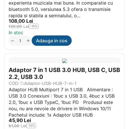
experienta muzicala mai buna. In comparatie cu
bluetooth 5.0, versiunea 5.3 ofera o transmisie
rapida si stabila a semnalului, o...
108,00
Lei
120,00
Lei
-10%
In stoc
+
−
Adauga in cos
Adaptor 7 in 1 USB 3.0 HUB, USB C, USB
2.2, USB 3.0
COD:
Adaptor-USB-HUB-7-in-1
Adaptor HUB Multiport 7 in 1 USB Alimentare :
USB 3.0 Conexiuni : 1buc x USB 3.0, 4buc x USB
2.0, 1buc x USB TypeC, 1buc PD Produsul este
nou, nu are nevoie de drivere in Windows 10/11
Pachetul include: 1x Adaptor USB HUB
45,90
Lei
51,00
Lei
-10%