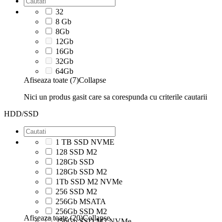
32
8 Gb
8Gb
12Gb
16Gb
32Gb
64Gb
Afiseaza toate (7)
Collapse
Nici un produs gasit care sa corespunda cu criterile cautarii
HDD/SSD
1 TB SSD NVME
128 SSD M2
128Gb SSD
128Gb SSD M2
1Tb SSD M2 NVMe
256 SSD M2
256Gb MSATA
256Gb SSD M2
Afiseaza toate (20)
Collapse
256Gb SSD M2 NVMe