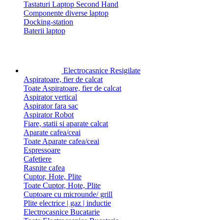
Tastaturi Laptop Second Hand
Componente diverse laptop
Docking-station
Baterii laptop
Electrocasnice Resigilate
Aspiratoare, fier de calcat
Toate Aspiratoare, fier de calcat
Aspirator vertical
Aspirator fara sac
Aspirator Robot
Fiare, statii si aparate calcat
Aparate cafea/ceai
Toate Aparate cafea/ceai
Espressoare
Cafetiere
Rasnite cafea
Cuptor, Hote, Plite
Toate Cuptor, Hote, Plite
Cuptoare cu microunde/ grill
Plite electrice | gaz | inductie
Electrocasnice Bucatarie