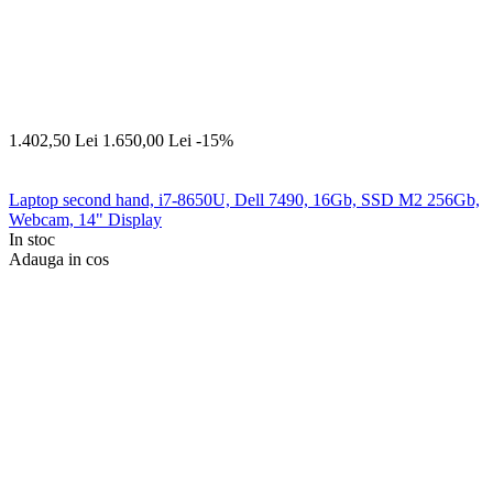
1.402,50
Lei
1.650,00
Lei
-15%
Laptop second hand, i7-8650U, Dell 7490, 16Gb, SSD M2 256Gb,
Webcam, 14" Display
In stoc
Adauga in cos