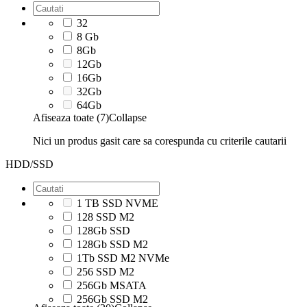
32
8 Gb
8Gb
12Gb
16Gb
32Gb
64Gb
Afiseaza toate (7)
Collapse
Nici un produs gasit care sa corespunda cu criterile cautarii
HDD/SSD
1 TB SSD NVME
128 SSD M2
128Gb SSD
128Gb SSD M2
1Tb SSD M2 NVMe
256 SSD M2
256Gb MSATA
256Gb SSD M2