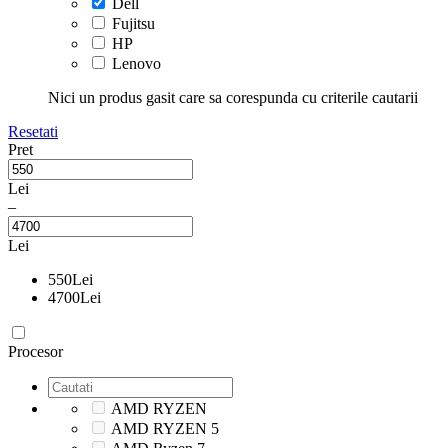
Dell
Fujitsu
HP
Lenovo
Nici un produs gasit care sa corespunda cu criterile cautarii
Resetati
Pret
Lei
–
Lei
550
Lei
4700
Lei
Procesor
AMD RYZEN
AMD RYZEN 5