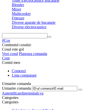
Toate Electrocasnice Bucatarie
Blender
Mixer
Multicooker
Friteuze
Diverse aparate de bucatarie
Diverse electrocasnice
0
Cos
Continutul cosului:
Cosul este gol
Vezi cosul
Plaseaza comanda
Cont
Contul meu
Comenzi
Lista comparare
Urmarire comanda
Urmarire comanda
Autentificare
Inregistrati-va
Сategories
Сategories