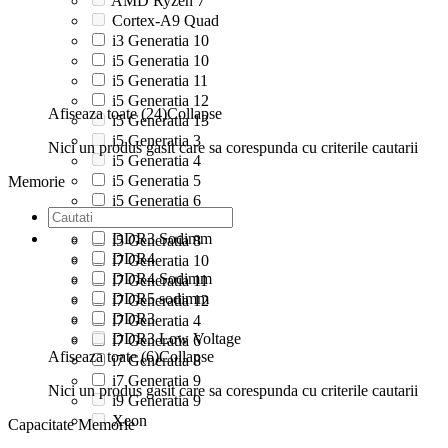
AMD Ryzen 7
Cortex-A9 Quad
i3 Generatia 10
i5 Generatia 10
i5 Generatia 11
i5 Generatia 12
Afiseaza toate (24)
Collapse
i5 Generatia 13
i5 Generatia 3
Nici un produs gasit care sa corespunda cu criterile cautarii
i5 Generatia 4
i5 Generatia 5
Memorie
i5 Generatia 6
i5 Generatia 7
DDR3 Sodimm
i5 Generatia 8
DDR4
i7 Generatia 10
DDR4 Sodimm
i7 Generatia 11
DDR5 sodimm
i7 Generatia 12
DDR3
i7 Generatia 4
DDR3 Low Voltage
i7 Generatia 6
Afiseaza toate (6)
Collapse
i7 Generatia 8
i7 Generatia 9
Nici un produs gasit care sa corespunda cu criterile cautarii
i9 Generatia 9
Xeon
Capacitate Memorie