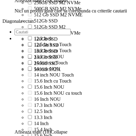
Afiseaza toate (20)
Collapse
256Gb SSD M2 NVMe
500GB SSD M2 NVMe
Nici un produs gasit care sa corespunda cu criterile cautarii
512 Gb SSD M2 NVME
512Gb SSD
Diagonala ecran:
512Gb SSD M2
512Gb SSD M2 NVMe
12.3 Inch
120Gb SSD
12.5 Inch cu Touch
128 Gb SSD
13.3 Inch cu Touch
180Gb SSD
13.3 inch NOU
240Gb SSD
14 Inch cu Touch
256Gb SSD
14 inch NOU
500Gb SATA
14 inch NOU Touch
15.6 Inch cu Touch
15.6 Inch NOU
15.6 Inch NOU cu touch
16 Inch NOU
17.3 Inch NOU
12.5 Inch
13.3 Inch
14 Inch
15.4 Inch
Afiseaza toate (18)
Collapse
15.6 Inch