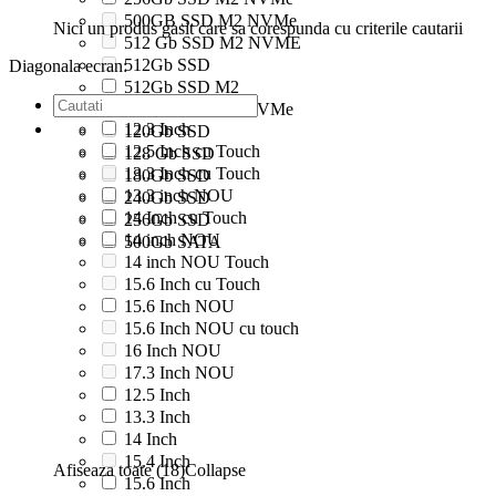
500GB SSD M2 NVMe
Nici un produs gasit care sa corespunda cu criterile cautarii
512 Gb SSD M2 NVME
512Gb SSD
Diagonala ecran:
512Gb SSD M2
512Gb SSD M2 NVMe
12.3 Inch
120Gb SSD
12.5 Inch cu Touch
128 Gb SSD
13.3 Inch cu Touch
180Gb SSD
13.3 inch NOU
240Gb SSD
14 Inch cu Touch
256Gb SSD
14 inch NOU
500Gb SATA
14 inch NOU Touch
15.6 Inch cu Touch
15.6 Inch NOU
15.6 Inch NOU cu touch
16 Inch NOU
17.3 Inch NOU
12.5 Inch
13.3 Inch
14 Inch
15.4 Inch
Afiseaza toate (18)
Collapse
15.6 Inch