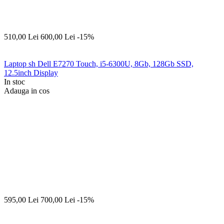
510,00
Lei
600,00
Lei
-15%
Laptop sh Dell E7270 Touch, i5-6300U, 8Gb, 128Gb SSD,
12.5inch Display
In stoc
Adauga in cos
595,00
Lei
700,00
Lei
-15%