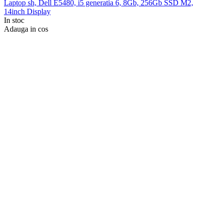
Laptop sh, Dell E5480, i5 generatia 6, 8Gb, 256Gb SSD M2,
14inch Display
In stoc
Adauga in cos