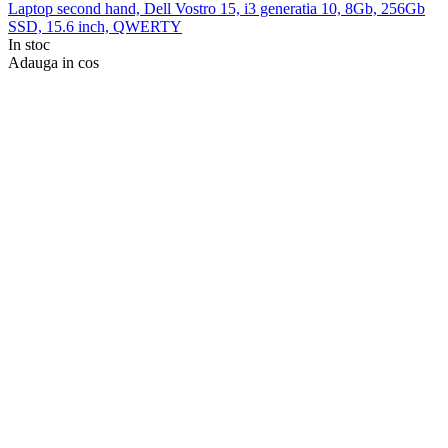
Laptop second hand, Dell Vostro 15, i3 generatia 10, 8Gb, 256Gb
SSD, 15.6 inch, QWERTY
In stoc
Adauga in cos