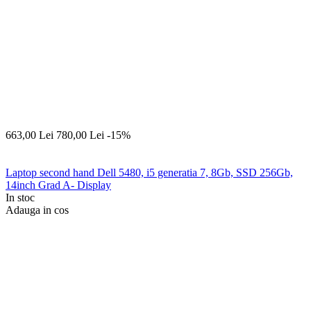
663,00
Lei
780,00
Lei
-15%
Laptop second hand Dell 5480, i5 generatia 7, 8Gb, SSD 256Gb,
14inch Grad A- Display
In stoc
Adauga in cos