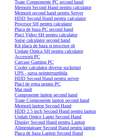
Toate Componente PC second hand
Memorii Second Hand pentru calculator
Memorii second hand pentru Server
HDD Second Hand pentru calculator
Procesor SH pentru calculator
Placa de baza PC second hand
Placi Video SH pentru calculator
Surse calculator second hand
Kit placa de baza si procesor sh
Unitate Optica SH pentru calculator
Accesorii PC
Carcase Gaming PC
Cooler calculator diverse socketuri
UPS - sursa neintreruptibila
HDD Second Hand pentru server
Placi de retea pentru PC
Mai mult
Componente laptop second hand
Toate Componente laptop second hand
Memorii laptop Second Hand
HDD 2.5 inch Second Hand pentru laptop
Unitati Optice Lapto Second Hand
Display Second Hand pentru Laptop
Alimentatoare Second Hand pentru laptop
Placa de baza Laptop Second Hand