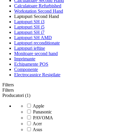
Calculatoare Second Hand
Calculatoare Refurbished
Workstation Second Hand
Laptopuri Second Hand
Laptopuri SH i3
Laptopuri SH i5
Laptopuri SH i7
Laptopuri SH AMD
Laptopuri reconditionate
Laptopuri ieftine
Monitoare second hand
Imprimante
Echipamente POS
Componente
Electrocasnice Resigilate
Filters
Filters
Producatori (1)
Apple
Panasonic
PAVOMA
Acer
Asus