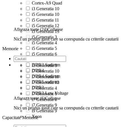
Cortex-A9 Quad
i3 Generatia 10
i5 Generatia 10
i5 Generatia 11
i5 Generatia 12
Afiseaza toate (24)
Collapse
i5 Generatia 13
i5 Generatia 3
Nici un produs gasit care sa corespunda cu criterile cautarii
i5 Generatia 4
i5 Generatia 5
Memorie
i5 Generatia 6
i5 Generatia 7
DDR3 Sodimm
i5 Generatia 8
DDR4
i7 Generatia 10
DDR4 Sodimm
i7 Generatia 11
DDR5 sodimm
i7 Generatia 12
DDR3
i7 Generatia 4
DDR3 Low Voltage
i7 Generatia 6
Afiseaza toate (6)
Collapse
i7 Generatia 8
i7 Generatia 9
Nici un produs gasit care sa corespunda cu criterile cautarii
i9 Generatia 9
Xeon
Capacitate Memorie