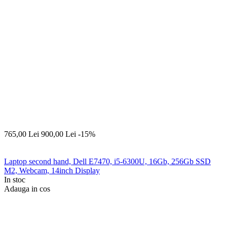
765,00
Lei
900,00
Lei
-15%
Laptop second hand, Dell E7470, i5-6300U, 16Gb, 256Gb SSD
M2, Webcam, 14inch Display
In stoc
Adauga in cos