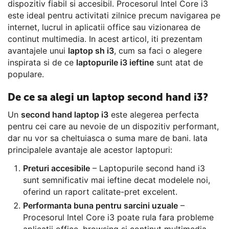
dispozitiv fiabil si accesibil. Procesorul Intel Core i3
este ideal pentru activitati zilnice precum navigarea pe
internet, lucrul in aplicatii office sau vizionarea de
continut multimedia. In acest articol, iti prezentam
avantajele unui
laptop sh i3
, cum sa faci o alegere
inspirata si de ce
laptopurile i3 ieftine
sunt atat de
populare.
De ce sa alegi un laptop second hand i3?
Un
second hand laptop i3
este alegerea perfecta
pentru cei care au nevoie de un dispozitiv performant,
dar nu vor sa cheltuiasca o suma mare de bani. Iata
principalele avantaje ale acestor laptopuri:
Preturi accesibile
– Laptopurile second hand i3
sunt semnificativ mai ieftine decat modelele noi,
oferind un raport calitate-pret excelent.
Performanta buna pentru sarcini uzuale
–
Procesorul Intel Core i3 poate rula fara probleme
aplicatii office, browsing si continut multimedia.