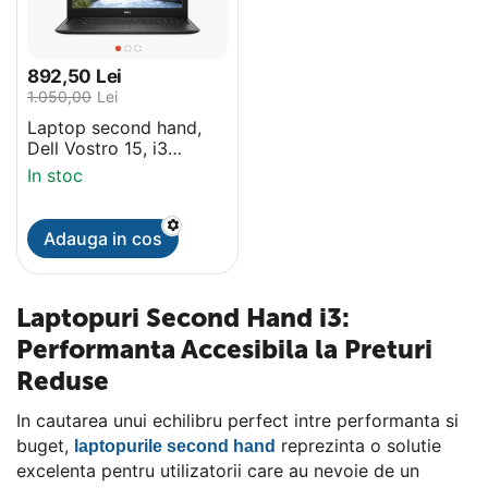
892,50
Lei
1.050,00
Lei
Laptop second hand,
Dell Vostro 15, i3
generatia 10, 8Gb,
In stoc
256Gb SSD, 15.6 inch,
QWERTY
Adauga in cos
Laptopuri Second Hand i3:
Performanta Accesibila la Preturi
Reduse
In cautarea unui echilibru perfect intre performanta si
buget,
reprezinta o solutie
laptopurile second hand
excelenta pentru utilizatorii care au nevoie de un