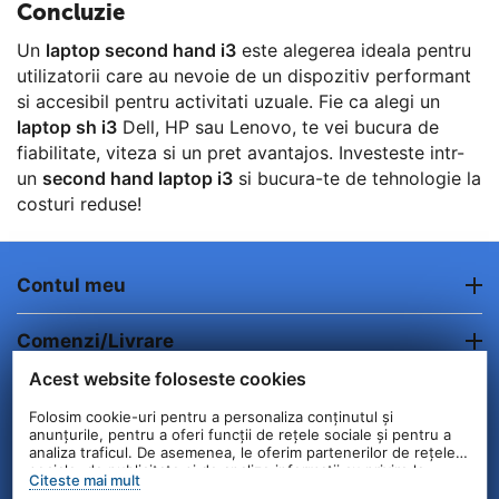
Concluzie
Un
laptop second hand i3
este alegerea ideala pentru
utilizatorii care au nevoie de un dispozitiv performant
si accesibil pentru activitati uzuale. Fie ca alegi un
laptop sh i3
Dell, HP sau Lenovo, te vei bucura de
fiabilitate, viteza si un pret avantajos. Investeste intr-
un
second hand laptop i3
si bucura-te de tehnologie la
costuri reduse!
Contul meu
Comenzi/Livrare
Acest website foloseste cookies
Informatii clienti
Folosim cookie-uri pentru a personaliza conținutul și
anunțurile, pentru a oferi funcții de rețele sociale și pentru a
Contact
analiza traficul. De asemenea, le oferim partenerilor de rețele
sociale, de publicitate și de analize informații cu privire la
Citeste mai mult
modul în care folosiți site-ul nostru. Aceștia le pot combina cu