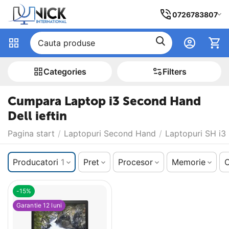
0726783807
Сategories
Filters
Cumpara Laptop i3 Second Hand
Dell ieftin
Pagina start
/
Laptopuri Second Hand
/
Laptopuri SH i3
Producatori
1
Pret
Procesor
Memorie
C
-15%
Garantie 12 luni