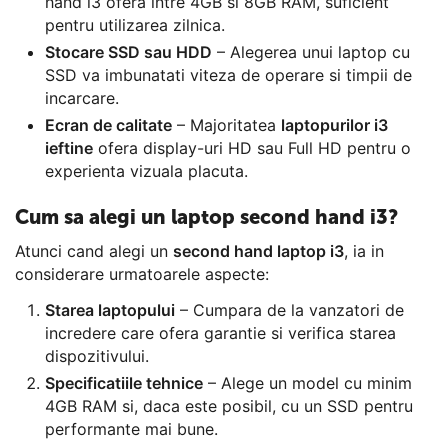
hand i3 ofera intre 4GB si 8GB RAM, suficient
pentru utilizarea zilnica.
Stocare SSD sau HDD
– Alegerea unui laptop cu
SSD va imbunatati viteza de operare si timpii de
incarcare.
Ecran de calitate
– Majoritatea
laptopurilor i3
ieftine
ofera display-uri HD sau Full HD pentru o
experienta vizuala placuta.
Cum sa alegi un laptop second hand i3?
Atunci cand alegi un
second hand laptop i3
, ia in
considerare urmatoarele aspecte:
Starea laptopului
– Cumpara de la vanzatori de
incredere care ofera garantie si verifica starea
dispozitivului.
Specificatiile tehnice
– Alege un model cu minim
4GB RAM si, daca este posibil, cu un SSD pentru
performante mai bune.