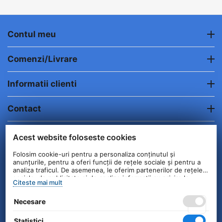
Contul meu
Comenzi/Livrare
Informatii clienti
Contact
© 2004 - 2026 Unick International. Instalat si
Acest website foloseste cookies
Configurat —
© netSEO
Folosim cookie-uri pentru a personaliza conținutul și
anunțurile, pentru a oferi funcții de rețele sociale și pentru a
analiza traficul. De asemenea, le oferim partenerilor de rețele
sociale, de publicitate și de analize informații cu privire la
Citeste mai mult
modul în care folosiți site-ul nostru. Aceștia le pot combina cu
alte informații oferite de dvs. sau culese în urma folosirii
Necesare
serviciilor lor.
Statistici