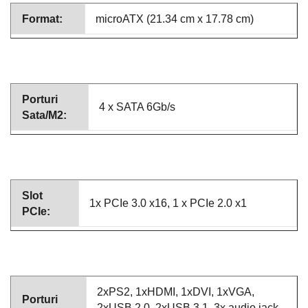
Format:
microATX
(21.34 cm x 17.78 cm)
Porturi
4 x SATA 6Gb/s
Sata/M2:
Slot
1x PCIe 3.0 x16, 1 x PCIe 2.0 x1
PCIe:
2xPS2, 1xHDMI, 1xDVI, 1xVGA,
Porturi
2xUSB 2.0, 2xUSB 3.1, 3x audio jack,