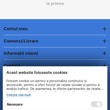
la primire
Contul meu
Comenzi/Livrare
Informatii clienti
Contact
Acest website foloseste cookies
© 2004 - 2026 Unick International. Instalat si
Folosim cookie-uri pentru a personaliza conținutul și
Configurat —
© netSEO
anunțurile, pentru a oferi funcții de rețele sociale și pentru a
analiza traficul. De asemenea, le oferim partenerilor de rețele
sociale, de publicitate și de analize informații cu privire la
Citeste mai mult
modul în care folosiți site-ul nostru. Aceștia le pot combina cu
alte informații oferite de dvs. sau culese în urma folosirii
Necesare
serviciilor lor.