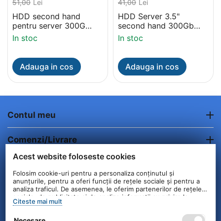
51,00
Lei
41,00
Lei
HDD second hand
HDD Server 3.5"
pentru server 300G
second hand 300Gb
Seagate Cheetah 15000
SAS 1500RPM
In stoc
In stoc
rpm
Adauga in cos
Adauga in cos
Contul meu
Comenzi/Livrare
Acest website foloseste cookies
Informatii clienti
Folosim cookie-uri pentru a personaliza conținutul și
anunțurile, pentru a oferi funcții de rețele sociale și pentru a
Contact
analiza traficul. De asemenea, le oferim partenerilor de rețele
sociale, de publicitate și de analize informații cu privire la
Citeste mai mult
modul în care folosiți site-ul nostru. Aceștia le pot combina cu
alte informații oferite de dvs. sau culese în urma folosirii
© 2004 - 2026 Unick International. Instalat si
Necesare
serviciilor lor.