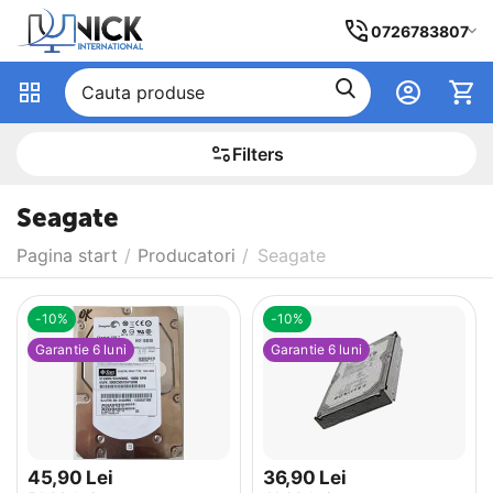
0726783807
Filters
Seagate
Pagina start
/
Producatori
/
Seagate
-10%
-10%
Garantie 6 luni
Garantie 6 luni
45,90
Lei
36,90
Lei